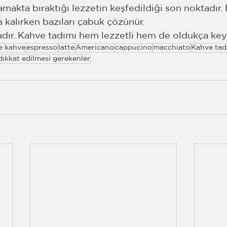
makta bıraktığı lezzetin keşfedildiği son noktadır. 
 kalırken bazıları çabuk çözünür. 
dır. Kahve tadımı hem lezzetli hem de oldukça keyif
re kahve
espresso
latte
Americano
cappucino
macchiato
Kahve tad
ıkkat edilmesi gerekenler