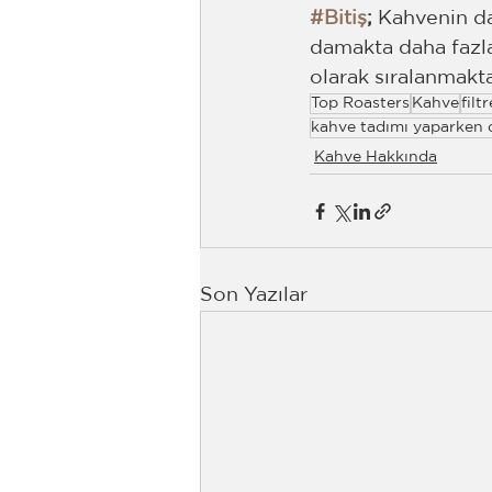
#Bitiş
; 
Kahvenin da
damakta daha fazla
olarak sıralanmakta
Top Roasters
Kahve
filt
kahve tadımı yaparken d
Kahve Hakkında
Son Yazılar