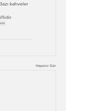
Bazı kahveler 
lidir. 
ımı
Hepsini Gör