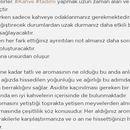
irler. 
#Kahve
#tadımı
 yapmak uzun zaman alan ve 
tir.
rken sadece kahveye odaklanmanız gerekmektedir. 
eğiştirecek durumlardan uzak durmanız daha etkili b
ağlayacaktır.
 her fark ettiğiniz ayrıntıları not almanız daha sonr
oluşturacaktır. 
ana unsurdan oluşur.
ne kadar tatlı ve aromasının ne olduğu bu anda anl
ağızda hissedilen yoğunluğu ve ağırlığı bu adımda 
berraklığını sağlar. Asidite kaçınılması gereken bi
ında en iyi kahvelerin içerisinde de bulunmaktadır.
masını yetiştiği toprakta yetişen meyvelerden alma
asında çeşitlilik söz konusudur. Her aldığınız arom
kilerle karşılaştırmanıza ve o an ne hissettiğinizi 
r.