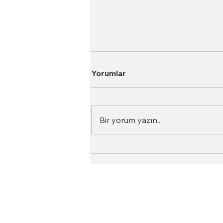
Yorumlar
Bir yorum yazın...
Kahve Asiditesi Nedir?
Top Roasters
Hakkımızda
Barista Akademi
Top Roasters Kataloğu
Kurumsal