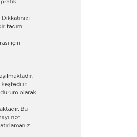
pratik 
Dikkatinizi 
ir tadım 
ası için 
aşılmaktadır.
keşfedilir.
r durum olarak 
ktadır. Bu 
ayı not 
hatırlamanız 