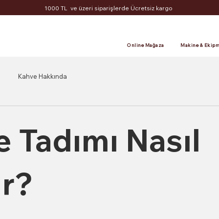
1000 TL ve üzeri siparişlerde Ücretsiz kargo
Online Mağaza
Makine & Ekipm
Kahve Hakkında
 Tadımı Nasıl
ır?