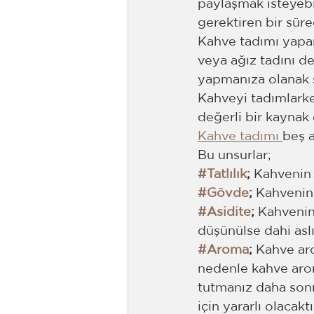
paylaşmak isteyebil
gerektiren bir süreç
Kahve tadımı yapa
veya ağız tadını d
yapmanıza olanak s
Kahveyi tadımlarken
değerli bir kaynak 
Kahve tadımı 
beş 
Bu unsurlar;
#Tatlılık
; 
Kahvenin 
#Gövde
; 
Kahvenin 
#Asidite
; 
Kahvenin 
düşünülse dahi asl
#Aroma
; 
Kahve aro
nedenle kahve arom
tutmanız daha sonra
için yararlı olacaktı