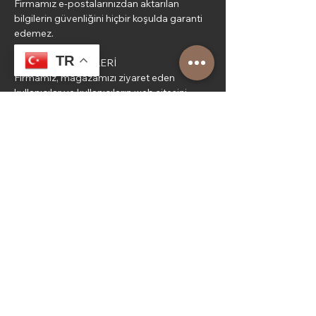
Firmamız e-postalarınızdan aktarılan
bilgilerin güvenliğini hiçbir koşulda garanti
edemez.
TR
TARAYICI ÇEREZLERİ
Firmamız, mağazamızı ziyaret eden
kullanıcılar ve kullanıcıların web sitesini
kullanımı hakkındaki bilgileri teknik bir
iletişim dosyası (Çerez-Cookie) kullanarak
elde edebilir. Bahsi geçen teknik iletişim
dosyaları, ana bellekte saklanmak üzere bir
internet sitesinin kullanıcının tarayıcısına
(browser) gönderdiği küçük metin
dosyalarıdır. Teknik iletişim dosyası site
hakkında durum ve tercihleri saklayarak
İnternet’in kullanımını kolaylaştırır.
Teknik iletişim dosyası, siteyi kaç kişinin
ziyaret ettiğini, bir kişinin siteyi hangi
amaçla, kaç kez ziyaret ettiğini ve ne kadar
sitede kaldıkları hakkında istatistiksel
bilgileri elde etmeye ve kullanıcılar için özel
tasarlanmış kullanıcı sayfalarından dinamik