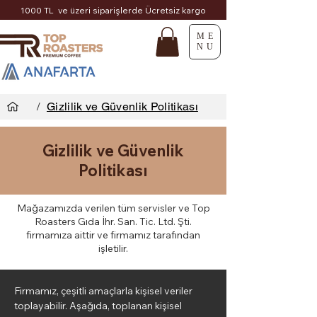
1000 TL ve üzeri siparişlerde Ücretsiz kargo
ME
NU
/
Gizlilik ve Güvenlik Politikası
Gizlilik ve Güvenlik
Politikası
Mağazamızda verilen tüm servisler ve Top
Roasters Gıda İhr. San. Tic. Ltd. Şti.
firmamıza aittir ve firmamız tarafından
işletilir.
Firmamız, çeşitli amaçlarla kişisel veriler
toplayabilir. Aşağıda, toplanan kişisel