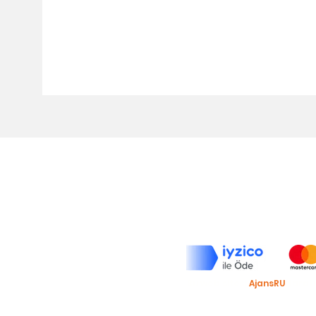
Top Roasters
Hakkımızda
Barista Akademi
Top Roasters Kataloğu
Kurumsal
Bu web sitesi
AjansRU
taraf