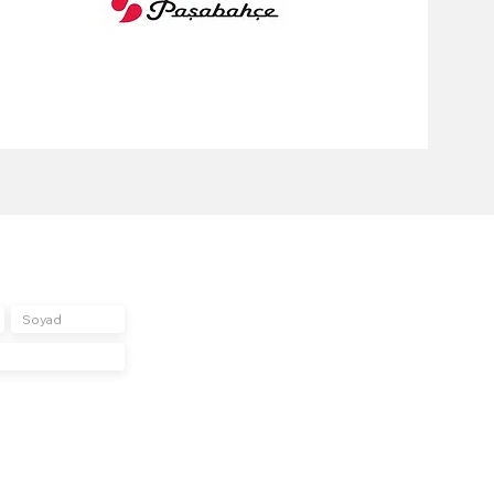
un
abonelere özel tekliflerini almak