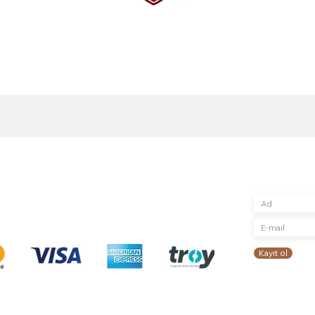
Abone Ol
Mağaza
Bize Ulaşın
Güncellemeleri, 
Kayışdağı mah. Şair Veysel Sok.
Teslimat ve İade
için kaydolun
No 2/1/A
Gizlilik ve Güvenlik
Ataşehirİstanbul
Mesafeli Satış Sözleşmesi
0(216) 505 25 25
Tüketici Hakları, Cayma, İptal - İade
info@toproasters.com
Koşulları
Kayıt ol
ından desteklenmektedir.