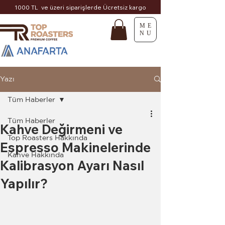
1000 TL ve üzeri siparişlerde Ücretsiz kargo
ME
NU
Yazı
Tüm Haberler
Tüm Haberler
Kahve Değirmeni ve
Top Roasters Hakkında
Espresso Makinelerinde
Kahve Hakkında
Kalibrasyon Ayarı Nasıl
Yapılır?