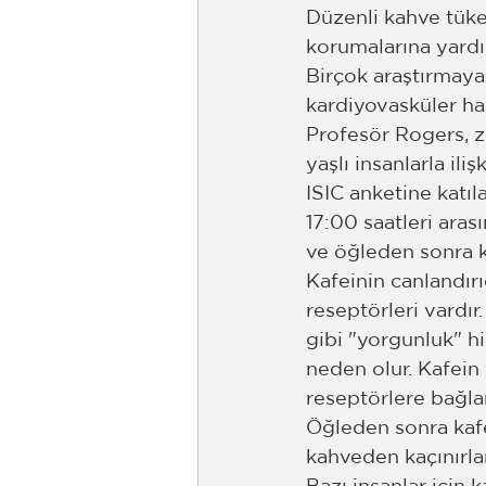
Düzenli kahve tüket
korumalarına yardım
Birçok araştırmaya 
kardiyovasküler hast
Profesör Rogers, z
yaşlı insanlarla ili
ISIC anketine katıl
17:00 saatleri aras
ve öğleden sonra 
Kafeinin canlandırı
reseptörleri vardı
gibi "yorgunluk" h
neden olur. Kafein
reseptörlere bağlana
Öğleden sonra kafei
kahveden kaçınırlar