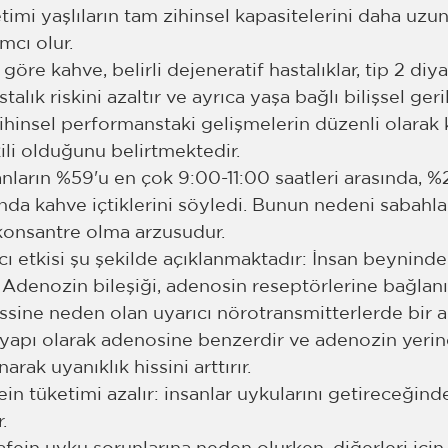
imi yaşlıların tam zihinsel kapasitelerini daha uzun
cı olur. 
göre kahve, belirli dejeneratif hastalıklar, tip 2 diy
alık riskini azaltır ve ayrıca yaşa bağlı bilişsel ger
ihinsel performanstaki gelişmelerin düzenli olarak 
şkili olduğunu belirtmektedir.
anların %59'u en çok 9:00-11:00 saatleri arasında, %
ında kahve içtiklerini söyledi. Bunun nedeni sabahl
konsantre olma arzusudur.
cı etkisi şu şekilde açıklanmaktadır: İnsan beynind
r. Adenozin bileşiği, adenosin reseptörlerine bağlan
issine neden olan uyarıcı nörotransmitterlerde bir 
 yapı olarak adenosine benzerdir ve adenozin yerin
rak uyanıklık hissini arttırır.
n tüketimi azalır: insanlar uykularını getireceğind
.