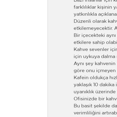
Bazı insanlar için 
farklılıklar kişinin
yatkınlıkla açıklanab
Düzenli olarak kahv
etkilemeyecektir.
Bir içecekteki aynı 
etkilere sahip olabil
Kahve sevenler için
için uykuya dalma s
Aynı şey kahvenin 
göre onu içmeyen v
Kafein oldukça hızlı
yaklaşık 10 dakika i
uyanıklık üzerinde 
Ofisinizde bir kah
Bu basit şekilde da
verimliliğini artırabi