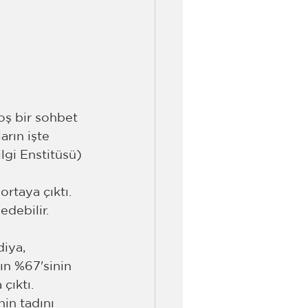
hoş bir sohbet 
arın işte 
lgi Enstitüsü) 
rtaya çıktı. 
edebilir.
iya, 
ın %67'sinin 
çıktı.
in tadını 