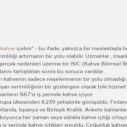
kahve
 içelim" - bu ifade, yalnızca bir meslektaşla 
imliliği artırmanın bir yolu olabilir. Uzmanlar , insanl
erçek nedenleri üzerine bir ISIC (Kahve Bilimsel Bi
arını tartıştıktan sonra bu sonuca vardılar .
an kahvenin sadece neşelenmenin bir yolu olmadığı o
lışan verimliliğinin bir göstergesi olarak bile hizmet 
nsanların %67'si iş yerinde kahve içiyor
vrupa ülkesinden 8.239 yetişkinle görüşüldü: Finland
llanda, İspanya ve Birleşik Krallık. Ankete katılanlar
boyunca her zaman veya sıklıkla kahve içtiği ortaya 
 iş yerinde kahve içtikleri soruldu. Çoğunluk kahven