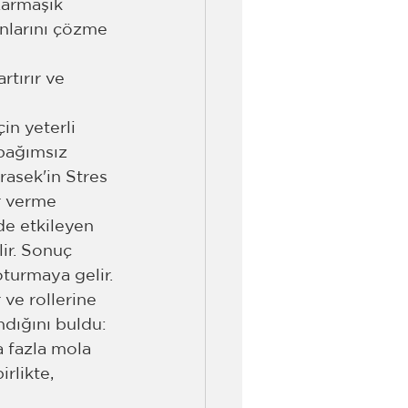
Karmaşık 
unlarını çözme 
rtırır ve 
in yeterli 
 bağımsız 
asek'in Stres 
r verme 
de etkileyen 
ir. Sonuç 
turmaya gelir.
 ve rollerine 
ndığını buldu: 
a fazla mola 
rlikte, 