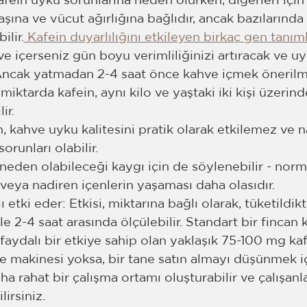
kafein uyku sorunlarına neden olurken, diğerleri için 
 yaşına ve vücut ağırlığına bağlıdır, ancak bazılarında
ilir.
 Kafein duyarlılığını etkileyen birkaç gen tanıml
e içerseniz gün boyu verimliliğinizi artıracak ve uyk
 Ancak yatmadan 2-4 saat önce kahve içmek öneril
miktarda kafein, aynı kilo ve yaştaki iki kişi üzerinde
ir.
, kahve uyku kalitesini pratik olarak etkilemez ve n
orunları olabilir.
neden olabileceği kaygı için de söylenebilir - norma
eya nadiren içenlerin yaşaması daha olasıdır.
 etki eder: Etkisi, miktarına bağlı olarak, tüketildik
le 2-4 saat arasında ölçülebilir. Standart bir fincan 
faydalı bir etkiye sahip olan yaklaşık 75-100 mg kafe
ve makinesi yoksa, bir tane satın almayı düşünmek iç
ha rahat bir çalışma ortamı oluşturabilir ve çalışanla
lirsiniz.