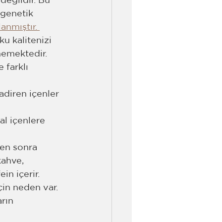
değildir. Bu 
 genetik 
anmıştır. 
u kalitenizi 
memektedir.
 farklı 
adiren içenler 
l içenlere 
ten sonra 
kahve, 
in içerir.
in neden var. 
rın 