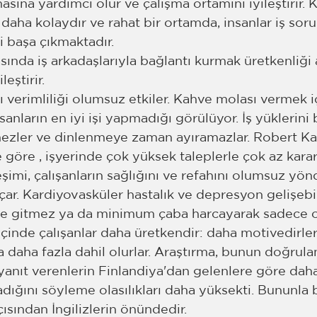
masına yardımcı olur ve çalışma ortamını iyileştirir. 
 daha kolaydır ve rahat bir ortamda, insanlar iş sor
 başa çıkmaktadır.
sında iş arkadaşlarıyla bağlantı kurmak üretkenliği a
eştirir.
verimliliği olumsuz etkiler. Kahve molası vermek iç
nların en iyi işi yapmadığı görülüyor. İş yüklerini
zler ve dinlenmeye zaman ayıramazlar. Robert Kar
göre , işyerinde çok yüksek taleplerle çok az kara
imi, çalışanların sağlığını ve refahını olumsuz yön
açar. Kardiyovasküler hastalık ve depresyon gelişebil
a işe gitmez ya da minimum çaba harcayarak sadece o
 içinde çalışanlar daha üretkendir: daha motivedirler
 daha fazla dahil olurlar. Araştırma, bunun doğrula
n yanıt verenlerin Finlandiya'dan gelenlere göre dah
dığını söyleme olasılıkları daha yüksekti. Bununla bi
açısından İngilizlerin önündedir.