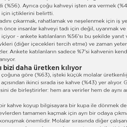
i (%56). Ayrıca çoğu kahveyi işten ara vermek (%4
n içtiklerini belirtti.
adını çıkarmak, rahatlamak ve neşelenmek için iş yer
 önce insanlar kahveyi tadı için değil, uyanmak ve
 içiyor - ankete katılanların %56'sı bu şekilde yanıt 
evkleri (diğer içecekleri tercih etme) ve zaman yeter
er. Ankete katılanların sadece %7'si kahvenin kendil
anıyor.
 bizi daha üretken kılıyor
 çoğuna göre (%63), işteki küçük molalar üretkenliği
açısından ikinci sırada ise kahve (%43) yer alıyor. G
sini de birleştirirler: hem ara verirler hem de aynı 
ir kahve koyup bilgisayara bir kupa ile dönmek değ
evlerden tamamen kaçmak için ayrı bir odaya çıkma
konuşmak önemlidir. Molalar sırasında diğer çalışanla