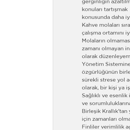
gerginliğin azaltıl
konuları tartışmak 
konusunda daha iyi
Kahve molaları sıra
çalışma ortamını iyil
Molaların olmaması 
zamanı olmayan insa
olarak düzenleyeme
Yönetim Sistemine 
özgürlüğünün birleş
sürekli strese yol 
olarak, bir kişi y
Sağlıklı ve esenlik
ve sorumluluklarına
Birleşik Krallık'ta
için zamanları olma
Finliler verimlilik 