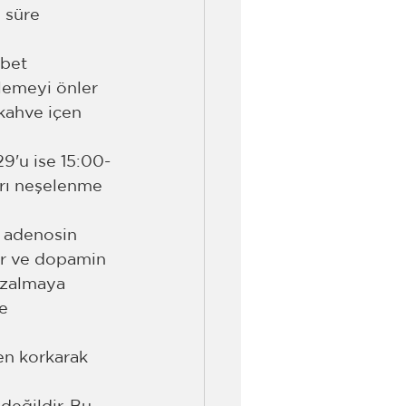
 süre 
abet 
ilemeyi önler 
kahve içen 
29'u ise 15:00-
arı neşelenme 
e adenosin 
ır ve dopamin 
azalmaya 
e 
en korkarak 