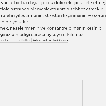
 varsa, bir bardağa içecek dökmek için acele etmey
 Mola sırasında bir meslektaşınızla sohbet etmek bi
 refahı iyileştirmenin, stresten kaçınmanın ve soru
n bir yoludur.
çmek, neşelenmenin ve konsantre olmanın kesin bir 
lığınız olmadığı sürece uykuyu etkilemez.
ers Premium Coffee
Kahve
kahve hakkında