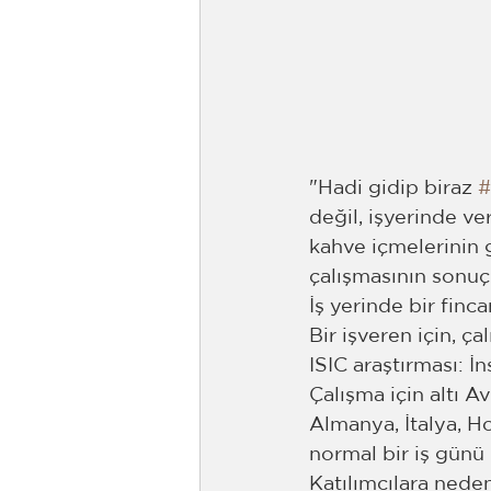
"Hadi gidip biraz 
#
değil, işyerinde ver
kahve içmelerinin g
çalışmasının sonuçl
İş yerinde bir finc
Bir işveren için, ça
ISIC araştırması: İ
Çalışma için altı A
Almanya, İtalya, Ho
normal bir iş günü 
Katılımcılara neden