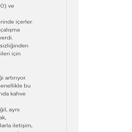
0) ve 
inde içerler. 
 çalışma 
verdi.
sizliğinden 
eri için 
 artırıyor. 
enellikle bu 
anda kahve 
il, aynı 
k, 
rla iletişim, 