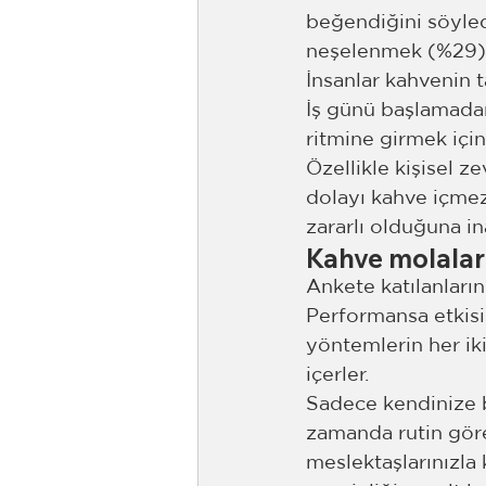
beğendiğini söyled
neşelenmek (%29) içi
İnsanlar kahvenin t
İş günü başlamadan
ritmine girmek için
Özellikle kişisel z
dolayı kahve içmezl
zararlı olduğuna in
Kahve molaları
Ankete katılanların
Performansa etkisi 
yöntemlerin her iki
içerler.
Sadece kendinize b
zamanda rutin gör
meslektaşlarınızla 