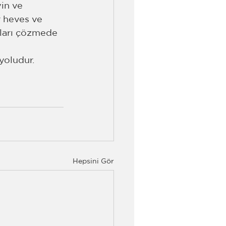
in ve 
r heves ve 
nları çözmede 
yoludur. 
Hepsini Gör