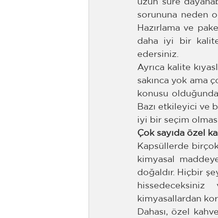
uzun süre dayanabi
sorununa neden ola
Hazırlama ve pake
daha iyi bir kali
edersiniz.
Ayrıca kalite kıyas
sakınca yok ama ço
konusu olduğunda, t
Bazı etkileyici ve 
iyi bir seçim olmas
Çok sayıda özel k
Kapsüllerde birçok 
kimyasal maddeye
doğaldır. Hiçbir ş
hissedeceksiniz
kimyasallardan ko
Dahası, özel kahve 