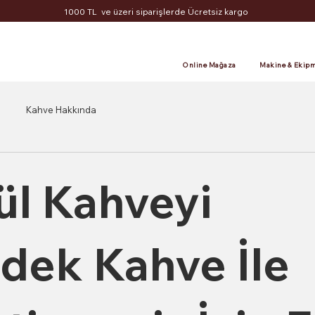
1000 TL ve üzeri siparişlerde Ücretsiz kargo
Online Mağaza
Makine & Ekipm
Kahve Hakkında
ül Kahveyi
dek Kahve İle