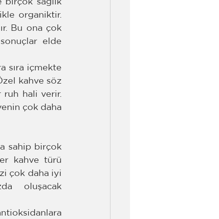
birçok sağlık 
le organiktir. 
r. Bu ona çok 
sonuçlar elde 
a sıra içmekte 
Özel kahve söz 
uh hali verir. 
hvenin çok daha 
a sahip birçok 
r kahve türü 
i çok daha iyi 
da oluşacak 
ntioksidanlara 