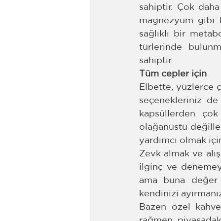
sahiptir. Çok dah
magnezyum gibi bi
sağlıklı bir metab
türlerinde bulunm
sahiptir.
Tüm cepler için
Elbette, yüzlerce ç
seçenekleriniz de
kapsüllerden çok 
olağanüstü değiller
yardımcı olmak için
Zevk almak ve alış
ilginç ve denemey
ama buna değer v
kendinizi ayırmanı
Bazen özel kahvey
rağmen, piyasadaki