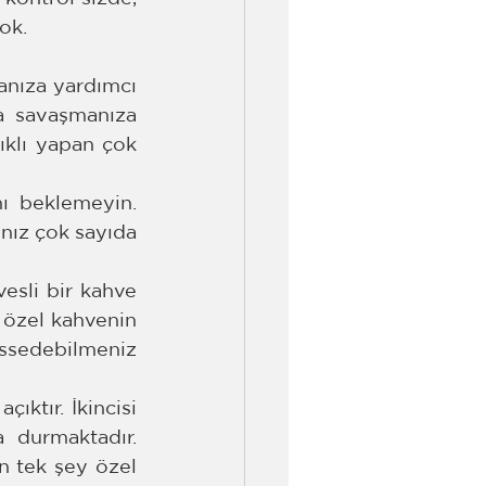
yok.
anıza yardımcı 
a savaşmanıza 
ıklı yapan çok 
ı beklemeyin. 
ız çok sayıda 
sli bir kahve 
 özel kahvenin 
ssedebilmeniz 
ktır. İkincisi 
 durmaktadır. 
 tek şey özel 