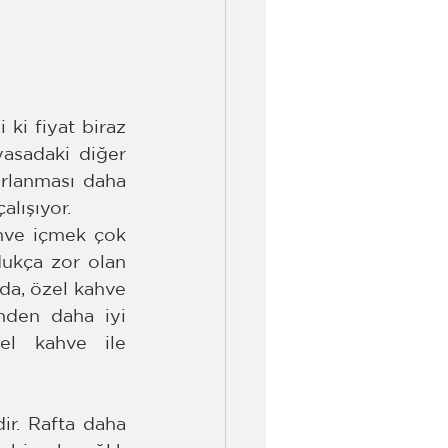
ki fiyat biraz 
sadaki diğer 
rlanması daha 
alışıyor.
hve içmek çok 
dukça zor olan 
da, özel kahve 
den daha iyi 
l kahve ile 
r. Rafta daha 