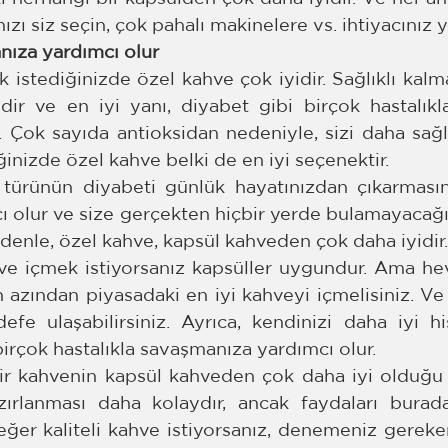
ızı siz seçin, çok pahalı makinelere vs. ihtiyacınız 
nıza yardımcı olur
 istediğinizde özel kahve çok iyidir. Sağlıklı kalm
dir ve en iyi yanı, diyabet gibi birçok hastalıkl
. Çok sayıda antioksidan nedeniyle, sizi daha sağl
iğinizde özel kahve belki de en iyi seçenektir.
 türünün diyabeti günlük hayatınızdan çıkarmasın
 olur ve size gerçekten hiçbir yerde bulamayacağın
edenle, özel kahve, kapsül kahveden çok daha iyidir.
 içmek istiyorsanız kapsüller uygundur. Ama heve
n azından piyasadaki en iyi kahveyi içmelisiniz. Ve
fe ulaşabilirsiniz. Ayrıca, kendinizi daha iyi hi
birçok hastalıkla savaşmanıza yardımcı olur.
ir kahvenin kapsül kahveden çok daha iyi olduğu açı
rlanması daha kolaydır, ancak faydaları burada
er kaliteli kahve istiyorsanız, denemeniz gereken