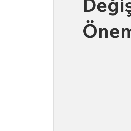
Değiş
Önem