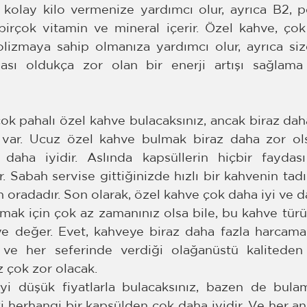
a kolay kilo vermenize yardımcı olur, ayrıca B2, 
rçok vitamin ve mineral içerir. Özel kahve, çok 
olizmaya sahip olmanıza yardımcı olur, ayrıca siz
ası oldukça zor olan bir enerji artışı sağlama 
ok pahalı özel kahve bulacaksınız, ancak biraz daha
 var. Ucuz özel kahve bulmak biraz daha zor ols
daha iyidir. Aslında kapsüllerin hiçbir faydas
. Sabah servise gittiğinizde hızlı bir kahvenin tadı
 oradadır. Son olarak, özel kahve çok daha iyi ve da
mak için çok az zamanınız olsa bile, bu kahve türü 
e değer. Evet, kahveye biraz daha fazla harcama
e her seferinde verdiği olağanüstü kaliteden
z çok zor olacak.
i düşük fiyatlarla bulacaksınız, bazen de bulam
 herhangi bir kapsülden çok daha iyidir. Ve her an 