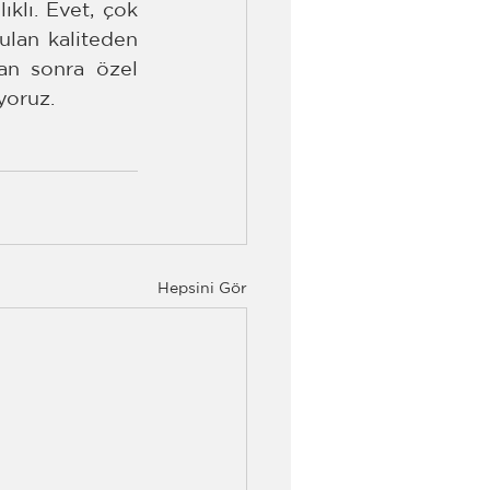
klı. Evet, çok 
lan kaliteden 
n sonra özel 
yoruz.
Hepsini Gör