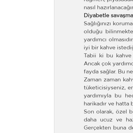
nasıl hazırlanacağın
Diyabetle savaşma
Sağlığınızı korumak
olduğu bilinmekte
yardımcı olmasıdır
iyi bir kahve isted
Tabii ki bu kahve
Ancak çok yardımcı
fayda sağlar. Bu n
Zaman zaman kahve
tüketicisiyseniz, e
yardımıyla bu hede
harikadır ve hatta 
Son olarak, özel b
daha ucuz ve hazı
Gerçekten buna değ