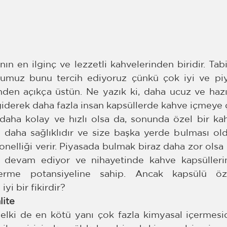
n en ilginç ve lezzetli kahvelerinden biridir. Tabii 
muz bunu tercih ediyoruz çünkü çok iyi ve piya
nden açıkça üstün. Ne yazık ki, daha ucuz ve hazı
giderek daha fazla insan kapsüllerde kahve içmeye ç
daha kolay ve hızlı olsa da, sonunda özel bir ka
isi daha sağlıklıdır ve size başka yerde bulması ol
onelliği verir. Piyasada bulmak biraz daha zor olsa 
devam ediyor ve nihayetinde kahve kapsüllerin
erme potansiyeline sahip. Ancak kapsülü öze
yi bir fikirdir?
lite
lki de en kötü yanı çok fazla kimyasal içermesidi