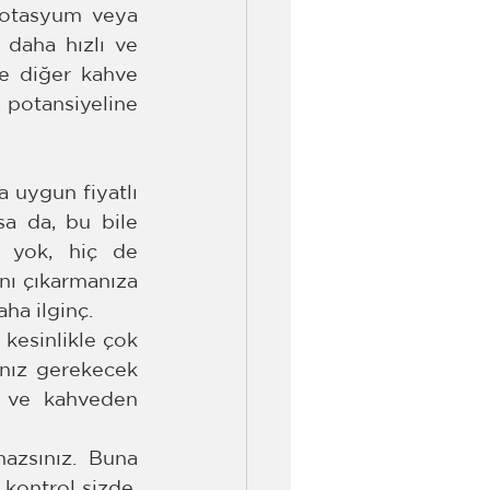
potasyum veya 
daha hızlı ve 
e diğer kahve 
potansiyeline 
 uygun fiyatlı 
a da, bu bile 
ı yok, hiç de 
nı çıkarmanıza 
ha ilginç.
kesinlikle çok 
nız gerekecek 
 ve kahveden 
azsınız. Buna 
kontrol sizde, 