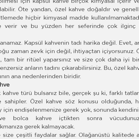
lmesi için kapsül kahve birçok kimyasal içerir ve 
bilir. Öte yandan, özel kahve doğaldır ve genellik
tlemede hiçbir kimyasal madde kullanılmamaktadı
te verir ve bu yüzden her seferinde çok ilginç 
lanamaz. Kapsül kahvenin tadı harika değil. Evet, ar
ğu zaman zevk için değil, ihtiyaçtan içiyorsunuz. 
am bir ritüel yaparsınız ve size çok daha iyi bir r
benzersiz anların tadını çıkarabilirsiniz. Bu, özel ka
ının ana nedenlerinden biridir.
ahve
kahve türü bulsanız bile, gerçek şu ki, farklı tatlar
 sahipler. Özel kahve söz konusu olduğunda, he
ey için endişelenmenize gerek yok, sonunda kendiniz
 ve bolca kahve içtikten sonra vücudunuz
rkmanıza gerek kalmayacak.
size çeşitli faydalar sağlar. Olağanüstü kalitede a