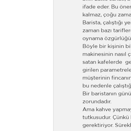
ifade eder. Bu önem
kalmaz, çoğu zaman
Barista, çalıştığı y
zaman bazı tarifle
oynama özgürlüğün
Böyle bir kişinin 
makinesinin nasıl ç
satan kafelerde  ge
girilen parametrele
müşterinin fincanı
bu nedenle çalıştığ
Bir baristanın gün
zorundadır. 
Ama kahve yapmayı 
tutkusudur. Çünkü b
gerektiriyor. Süre