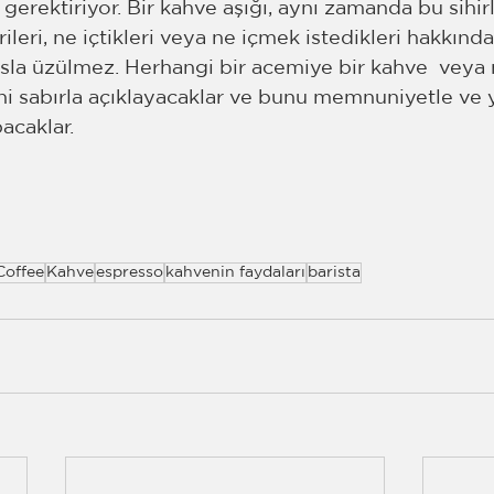
 gerektiriyor. Bir kahve aşığı, aynı zamanda bu sihi
ileri, ne içtikleri veya ne içmek istedikleri hakkında
sla üzülmez. Herhangi bir acemiye bir kahve  vey
ni sabırla açıklayacaklar ve bunu memnuniyetle ve y
caklar.
Coffee
Kahve
espresso
kahvenin faydaları
barista