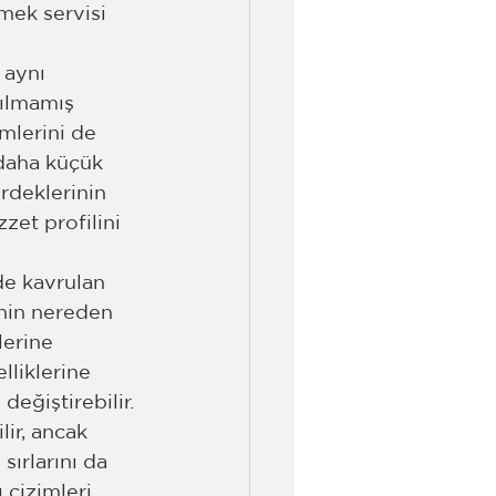
mek servisi 
 aynı 
ılmamış 
mlerini de 
 daha küçük 
rdeklerinin 
zet profilini 
e kavrulan 
enin nereden 
lerine 
liklerine 
değiştirebilir.
lir, ancak 
sırlarını da 
 çizimleri 