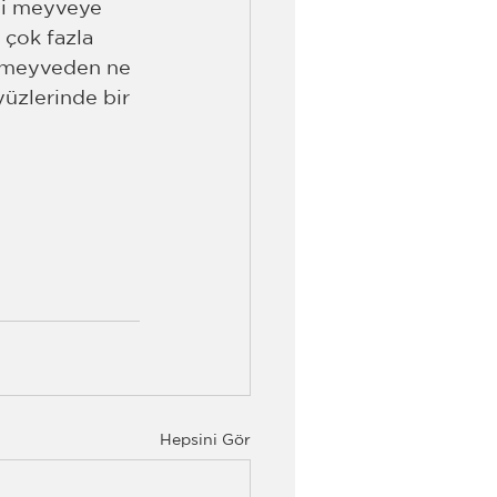
rli meyveye 
 çok fazla 
a meyveden ne 
üzlerinde bir 
Hepsini Gör