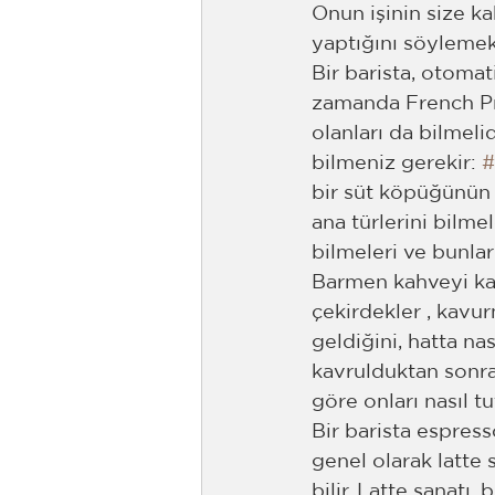
Onun işinin size k
yaptığını söylemek 
Bir barista, otomati
zamanda French Pr
olanları da bilmeli
bilmeniz gerekir: 
#
bir süt köpüğünün n
ana türlerini bilmel
bilmeleri ve bunla
Barmen kahveyi kav
çekirdekler , kavu
geldiğini, hatta nas
kavrulduktan sonra
göre onları nasıl t
Bir barista espress
genel olarak latte 
bilir. Latte sanatı