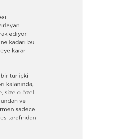
si 
ırlayan 
rak ediyor 
 ne kadarı bu 
eye karar 
ir tür içki 
i kalanında, 
, size o özel 
uğundan ve 
barmen sadece 
kes tarafından 