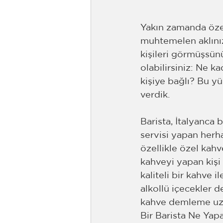
Yakın zamanda özel 
muhtemelen aklınız
kişileri görmüşsün
olabilirsiniz: Ne k
kişiye bağlı? Bu y
verdik.
Barista, İtalyanca b
servisi yapan herh
özellikle özel kahv
kahveyi yapan kişi b
kaliteli bir kahve 
alkollü içecekler d
kahve demleme uzma
Bir Barista Ne Yap