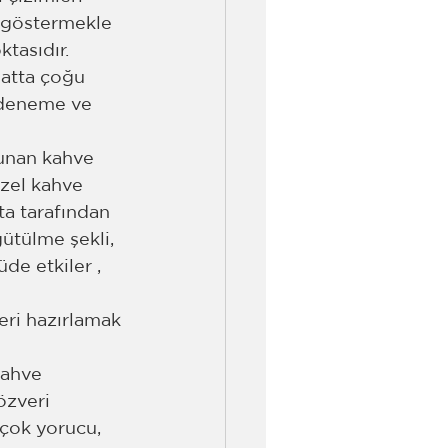
i göstermekle 
tasıdır. 
hatta çoğu 
z deneme ve 
lunan kahve 
Özel kahve 
ta tarafından 
ğütülme şekli, 
e etkiler , 
eri hazırlamak 
kahve 
özveri 
çok yorucu, 