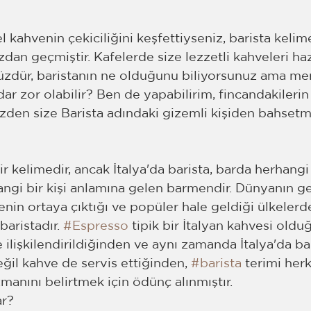
kahvenin çekiciliğini keşfettiyseniz, barista kelime
dan geçmiştir. Kafelerde size lezzetli kahveleri haz
üzdür, baristanın ne olduğunu biliyorsunuz ama me
adar zor olabilir? Ben de yapabilirim, fincandakilerin
üzden size Barista adındaki gizemli kişiden bahsetm
ir kelimedir, ancak İtalya'da barista, barda herhangi b
angi bir kişi anlamına gelen barmendir. Dünyanın ger
enin ortaya çıktığı ve popüler hale geldiği ülkelerde
aristadır. 
#Espresso
 tipik bir İtalyan kahvesi old
ile ilişkilendirildiğinden ve aynı zamanda İtalya'da 
eğil kahve de servis ettiğinden, 
#barista
 terimi her
nını belirtmek için ödünç alınmıştır.
ar?