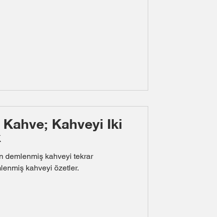
 Kahve; Kahveyi İki
k
ş kahveyi tekrar
lenmiş kahveyi özetler.