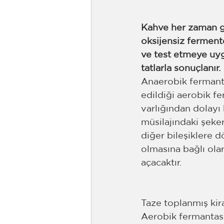
Kahve her zaman gel
oksijensiz ferment
ve test etmeye uyg
tatlarla sonuçlanır.
Anaerobik fermanta
edildiği aerobik f
varlığından dolayı
müsilajındaki şekerl
diğer bileşiklere d
olmasına bağlı olar
açacaktır. 
Taze toplanmış kir
Aerobik fermantasy