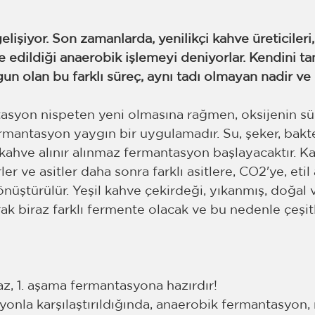
işiyor. Son zamanlarda, yenilikçi kahve üreticileri
e edildiği anaerobik işlemeyi deniyorlar. Kendini t
un olan bu farklı süreç, aynı tadı olmayan nadir ve
syon nispeten yeni olmasına rağmen, oksijenin sür
ermantasyon yaygın bir uygulamadır. Su, şeker, bakt
 kahve alınır alınmaz fermantasyon başlayacaktır. K
er ve asitler daha sonra farklı asitlere, CO2'ye, etil
önüştürülür. Yeşil kahve çekirdeği, yıkanmış, doğal 
ak biraz farklı fermente olacak ve bu nedenle çeşitli
az, 1. aşama fermantasyona hazırdır!
onla karşılaştırıldığında, anaerobik fermantasyon, 