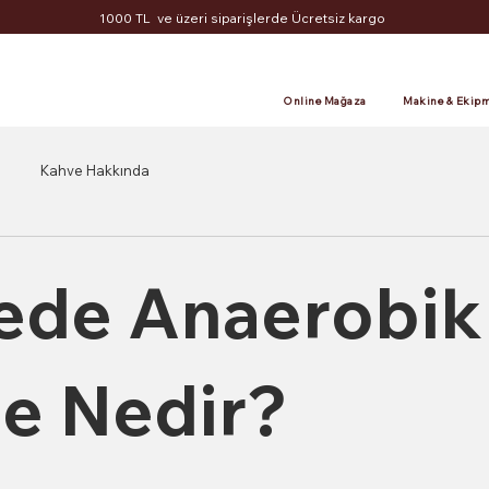
1000 TL ve üzeri siparişlerde Ücretsiz kargo
Online Mağaza
Makine & Ekipm
Kahve Hakkında
ede Anaerobik
e Nedir?