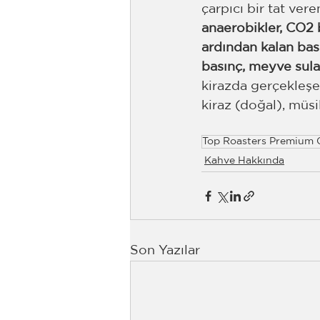
çarpıcı bir tat veren 
anaerobikler, CO2 b
ardından kalan basın
basınç, meyve sular
kirazda gerçekleşeb
kiraz (doğal), müsil
Top Roasters Premium 
Kahve Hakkında
Son Yazılar