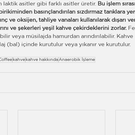
laktik asitler gibi farklı asitler üretir. 
Bu işlem sıras
irikiminden basınçlandırılan sızdırmaz tanklara yerle
ç ve oksijen, tahliye vanaları kullanılarak dışarı veri
ını ve şekerleri yeşil kahve çekirdeklerini zorlar. 
Fe
ilir veya müsilajda hamurdan arındırılabilir. Kahve
aj (bal) içinde kurutulur veya yıkanır ve kurutulur. 
Coffee
kahve
kahve hakkında
Anaerobik İşleme