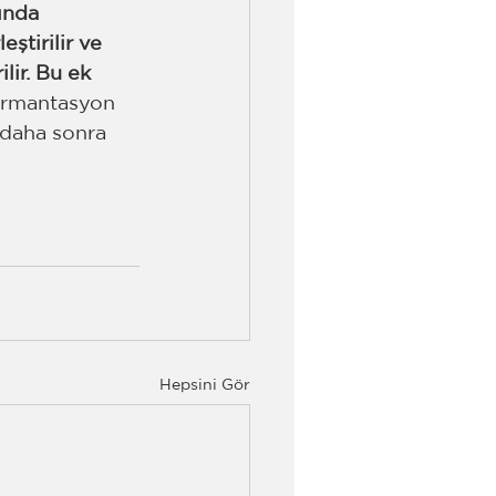
ında 
ştirilir ve 
lir. Bu ek 
rmantasyon 
 daha sonra 
Hepsini Gör