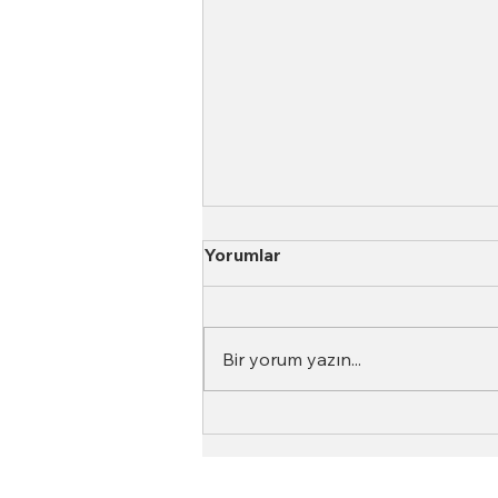
Yorumlar
Bir yorum yazın...
Neden Aynı Kahve Her
Seferinde Farklı Tat Verir?
(Gerçek Sebepler)
Top Roasters