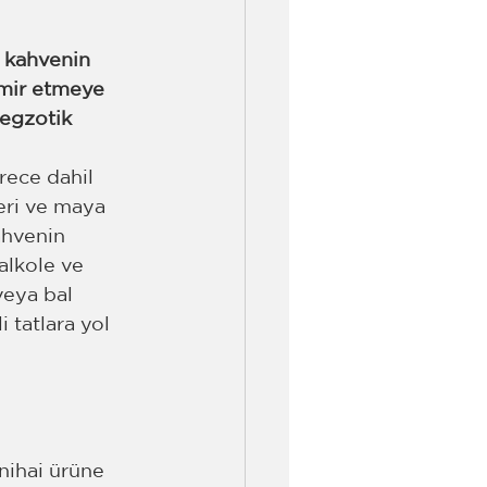
, kahvenin 
amir etmeye 
 egzotik 
ece dahil 
eri ve maya 
ahvenin 
 alkole ve 
veya bal 
 tatlara yol 
nihai ürüne 