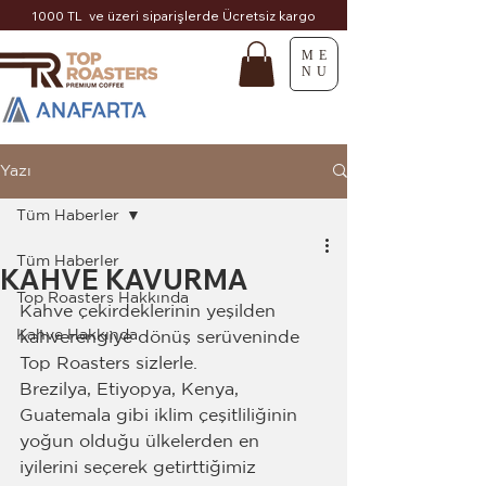
1000 TL ve üzeri siparişlerde Ücretsiz kargo
ME
NU
Yazı
Tüm Haberler
Tüm Haberler
KAHVE KAVURMA
Top Roasters Hakkında
Kahve çekirdeklerinin yeşilden 
Kahve Hakkında
kahverengiye dönüş serüveninde 
Top Roasters sizlerle.
Brezilya, Etiyopya, Kenya, 
Guatemala gibi iklim çeşitliliğinin 
yoğun olduğu ülkelerden en 
iyilerini seçerek getirttiğimiz 