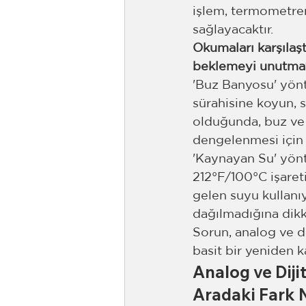
işlem, termometren
sağlayacaktır.
Okumaları karşılaş
beklemeyi unutma
'Buz Banyosu' yönt
sürahisine koyun, s
olduğunda, buz ve s
dengelenmesi için 
'Kaynayan Su' yönt
212°F/100°C işareti
gelen suyu kullanı
dağılmadığına dikk
Sorun, analog ve di
basit bir yeniden k
Analog ve Dij
Aradaki Fark N