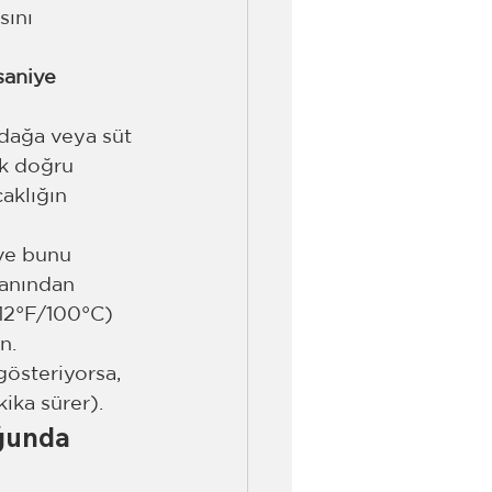
ını 
saniye 
rdağa veya süt 
ık doğru 
aklığın 
ve bunu 
zanından 
12°F/100°C) 
n.
gösteriyorsa, 
kika sürer).
ğunda 