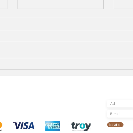
Evde Kafe Kalitesinde
Kahv
Kahve Nasıl Yapılır?
Yapt
(Barista Seviyesinde
Abone Ol
Mağaza
Bize Ulaşın
Rehber)
Güncellemeleri, 
Kayışdağı mah. Şair Veysel Sok.
Teslimat ve İade
için kaydolun
No 2/1/A
Gizlilik ve Güvenlik
Ataşehirİstanbul
Mesafeli Satış Sözleşmesi
0(216) 505 25 25
Tüketici Hakları, Cayma, İptal - İade
info@toproasters.com
Koşulları
Kayıt ol