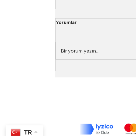
Yorumlar
Bir yorum yazın...
Neden Aynı Kahve Her
Seferinde Farklı Tat Verir?
(Gerçek Sebepler)
Top Roasters
Hakkımızda
Barista Akademi
Top Roasters Kataloğu
Kurumsal
TR