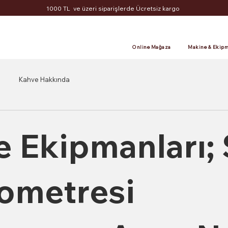
1000 TL ve üzeri siparişlerde Ücretsiz kargo
Online Mağaza
Makine & Ekipm
Kahve Hakkında
 Ekipmanları; 
ometresi