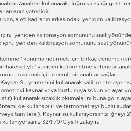
 anahtarı/anahtar kullanarak doğru sıcaklığı göstere
lamanız yeterlidir. 
arken, aleti kadranın arkasındaki yeniden kalibras
ak için;  yeniden kalibrasyon somununu saat yönünde 
ak için;  yeniden kalibrasyon somununu saat yönünün
ükemmel' konuma getirmek için birkaç deneme gerekt
bir hareketiyle' yeniden kalibre etme yeteneği, anal
rünü uzatmak için önemli bir anahtar sağlar.
aynar Su yöntemini kullanarak kalibre etmeye haz
ometreyi kaynar veya buzlu suya sokun ve ayar yö
ştır) kullanarak sıcaklık okumalarını buna göre ayar
 yöntemi de kullanabilir ve termometreyi buzlu suda
e/veya tam tersi). Kaynar su kullanıyorsanız iğneyi 
kullanıyorsanız 32°F/0°C'ye hizalayın.