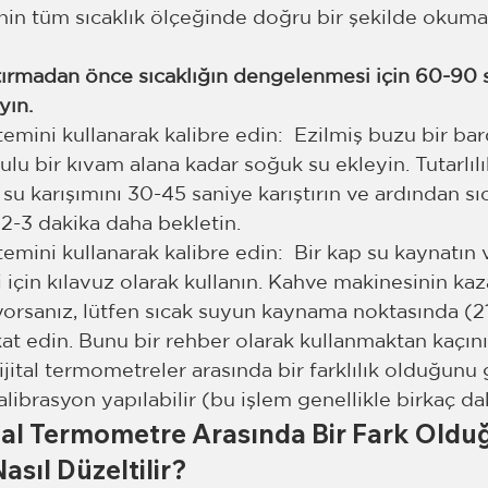
in tüm sıcaklık ölçeğinde doğru bir şekilde okumas
tırmadan önce sıcaklığın dengelenmesi için 60-90 
yın.
emini kullanarak kalibre edin:  Ezilmiş buzu bir ba
ulu bir kıvam alana kadar soğuk su ekleyin. Tutarlıl
u karışımını 30-45 saniye karıştırın ve ardından sıc
2-3 dakika daha bekletin.
emini kullanarak kalibre edin:  Bir kap su kaynatın 
 için kılavuz olarak kullanın. Kahve makinesinin ka
yorsanız, lütfen sıcak suyun kaynama noktasında (2
at edin. Bunu bir rehber olarak kullanmaktan kaçını
jital termometreler arasında bir farklılık olduğunu 
alibrasyon yapılabilir (bu işlem genellikle birkaç da
ital Termometre Arasında Bir Fark Oldu
asıl Düzeltilir?