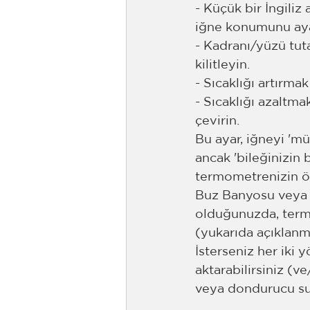
- Küçük bir İngiliz
iğne konumunu ayar
- Kadranı/yüzü tut
kilitleyin.
- Sıcaklığı artırm
- Sıcaklığı azaltm
çevirin.
Bu ayar, iğneyi 'm
ancak 'bileğinizin 
termometrenizin öm
Buz Banyosu veya K
olduğunuzda, term
(yukarıda açıklanmı
İsterseniz her iki
aktarabilirsiniz (v
veya dondurucu su 