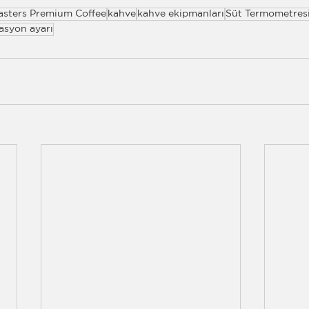
asters Premium Coffee
kahve
kahve ekipmanları
Süt Termometres
asyon ayarı