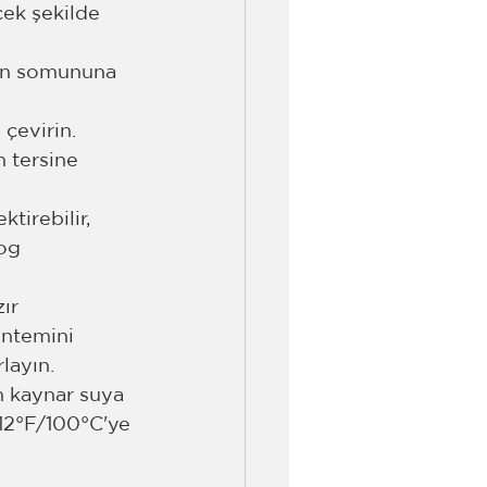
cek şekilde 
yon somununa 
çevirin.
 tersine 
irebilir, 
og 
ır 
ntemini 
layın.
n kaynar suya 
212°F/100°C'ye 