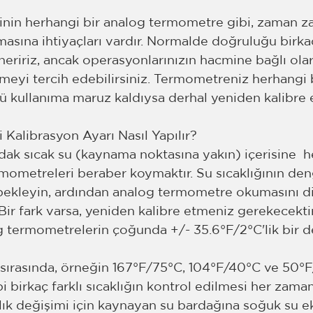
inin herhangi bir analog termometre gibi, zaman z
masına ihtiyaçları vardır. Normalde doğruluğu birka
neririz, ancak operasyonlarınızın hacmine bağlı ola
meyi tercih edebilirsiniz. Termometreniz herhangi b
ü kullanıma maruz kaldıysa derhal yeniden kalibre 
 Kalibrasyon Ayarı Nasıl Yapılır?
ardak sıcak su (kaynama noktasına yakın) içerisine  he
ometreleri beraber koymaktır. Su sıcaklığının de
bekleyin, ardından analog termometre okumasını di
 Bir fark varsa, yeniden kalibre etmeniz gerekecektir
og termometrelerin çoğunda +/- 35.6°F/2°C'lik bir 
 sırasında, örneğin 167°F/75°C, 104°F/40°C ve 50°F
i birkaç farklı sıcaklığın kontrol edilmesi her zaman 
klık değişimi için kaynayan su bardağına soğuk su ek