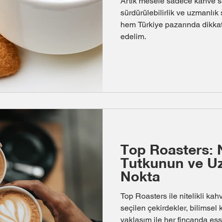
Artık mesele sadece kahve s
sürdürülebilirlik ve uzmanlık
hem Türkiye pazarında dikkat
edelim.
Top Roasters: N
Tutkunun ve U
Nokta
Top Roasters ile nitelikli ka
seçilen çekirdekler, bilimsel 
yaklaşım ile her fincanda eşs