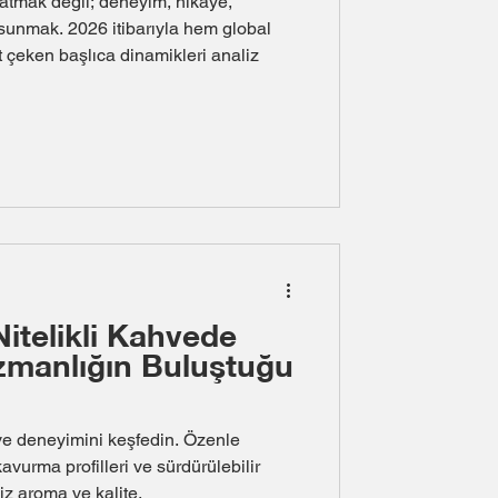
atmak değil; deneyim, hikâye,
 sunmak. 2026 itibarıyla hem global
 çeken başlıca dinamikleri analiz
itelikli Kahvede
zmanlığın Buluştuğu
hve deneyimini keşfedin. Özenle
kavurma profilleri ve sürdürülebilir
iz aroma ve kalite.