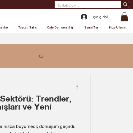
Üye girişi
anlar
Toptan Satış
Cafe Danışmanlığı
Sanal Tur
Bize Ulaşın
Sektörü: Trendler,
ışları ve Yeni
yalnızca büyümedi; dönüşüm geçirdi.