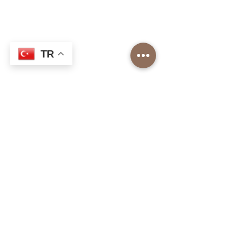
Top Roasters
TR
Hakkımızda
Barista Akademi
Top Roasters Kataloğu
Kurumsal
Mağaza
Teslimat ve İade
Gizlilik ve Güvenlik
Mesafeli Satış Sözleşmesi
Tüketici Hakları, Cayma, İptal - İade Koşulları
Bize Ulaşın
Kayışdağı mah. Şair Veysel Sok.
No 2/1/A
Ataşehirİstanbul
0(216) 505 25 25
info@toproasters.com