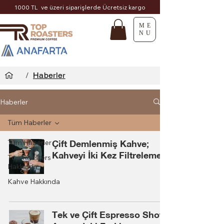
1000 TL ve üzeri siparişlerde Ücretsiz kargo
ME
NU
/
Haberler
Haberler
Tüm Haberler
Tüm Haberler
Çift Demlenmiş Kahve;
Kahveyi İki Kez Filtrelemek
Top Roasters
Hakkında
Kahve Hakkında
Tek ve Çift Espresso Shot