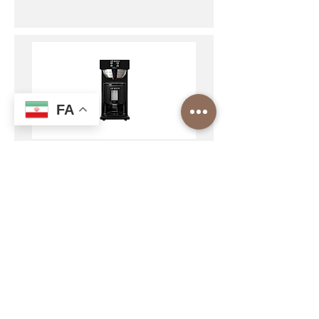
FA
Drops 250 C Filtre Kahve
Makinesi
Ekstra olarak 2,5 lt termos ile demleme
yapıp uzun süre sıcak kalmasını
sağlayabilirsiniz. 2,5 lt termos kahvenizi
sıcak ve taze tutmak adına geliştirilmiştir.
İnceleyin