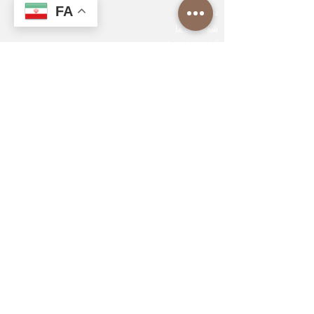
FA
درباره ما
شعبه های ما
آکادمی باریستا
کاتالوگ برشته های برتر
سازمانی
مرکز خرید
تحویل و بازگشت
حریم خصوصی و امنیت
قرارداد فروش از راه دور
حقوق مصرف کننده، انصراف، لغو - شرایط بازگشت
ارتباط
Kayışdağı mah. خیابان شایر ویسل
شماره 2/1/A
آتاشهیر استانبول
0 (216) 505 25 25
info@toproasters.com