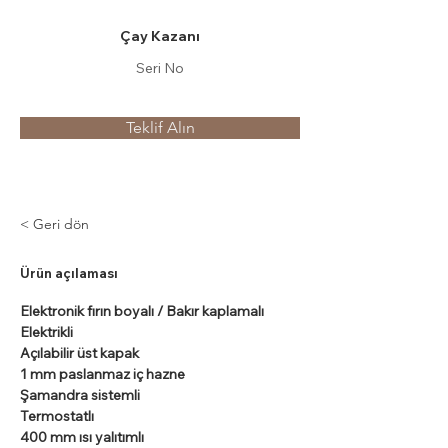
Çay Kazanı
Seri No
Teklif Alın
< Geri dön
Ürün açılaması
Elektronik fırın boyalı / Bakır kaplamalı
Elektrikli
Açılabilir üst kapak
1 mm paslanmaz iç hazne
Şamandra sistemli
Termostatlı
400 mm ısı yalıtımlı