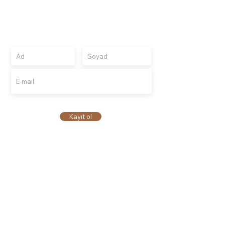
اشتراک در
برای دریافت به‌روزرسانی‌ها، پیشنهادات مختص
مشترکین ثبت‌نام کنید
Kayıt ol
برشته کننده های برتر
درباره ما