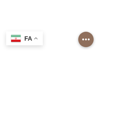
شعبه های ما
آکادمی باریستا
کاتالوگ برشته های برتر
سازمانی
مرکز خرید
FA
تحویل و بازگشت
حریم خصوصی و امنیت
قرارداد فروش از راه دور
حقوق مصرف کننده، انصراف، لغو - شرایط بازگشت
ارتباط
Kayışdağı mah. خیابان شایر ویسل
شماره 2/1/A
آتاشهیر استانبول
0 (216) 505 25 25
info@toproasters.com