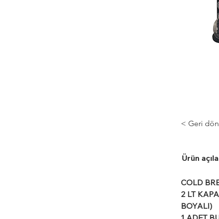
< Geri dön
Ürün açıl
COLD BR
2 LT KAP
BOYALI)
1 ADET B