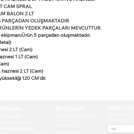
ET CAM SPRAL 
AM BALON 2 LT 
5 PARÇADAN OLUŞMAKTADIR 
RÜNLERİN YEDEK PARÇALARI MEVCUTTUR.
 ekipmanıÜrün 5 parçadan oluşmaktadır.
etal) 
esi 2 LT (Cam)
aznesi 1 LT (Cam)
Cam)
 haznesi 2 LT (Cam)
üksekliği 120 CM'dir.
Abone Ol
Mağaza
Bize Ulaşın
Güncellemeleri, 
Kayışdağı mah. Şair Veysel Sok.
Teslimat ve İade
için kaydolun
No 2/1/A
Gizlilik ve Güvenlik
Ataşehirİstanbul
Mesafeli Satış Sözleşmesi
0(216) 505 25 25
Tüketici Hakları, Cayma, İptal - İade