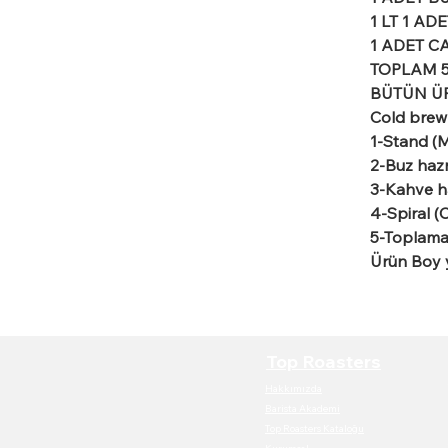
1 LT 1 AD
1 ADET C
TOPLAM 
BÜTÜN Ü
Cold brew
1-Stand (M
2-Buz hazn
3-Kahve h
4-Spiral (
5-Toplama
Ürün Boy y
Top Roasters
Hakkımızda
Barista Akademi
Top Roasters Kataloğu