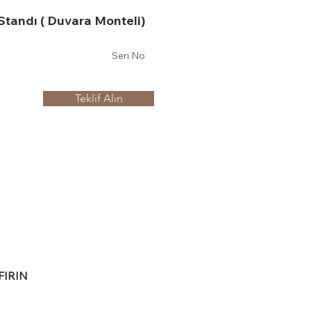
Standı ( Duvara Monteli)
Seri No
Teklif Alın
IRIN 