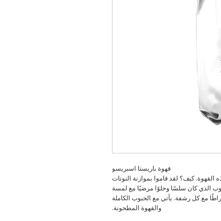
قهوة باريستا اسبريسو
القهوة. كيف؟ لقد قاموا بموازنة النوتات
 الذي كان سلسًا وحلوًا مرضيًا مع لمسة
يل الحلو. تكتسب شخصيته كاملة الجسم 24 قيراطًا مع كل رشفة. يأتي مع الحبوب الكاملة
والقهوة المطحونة.