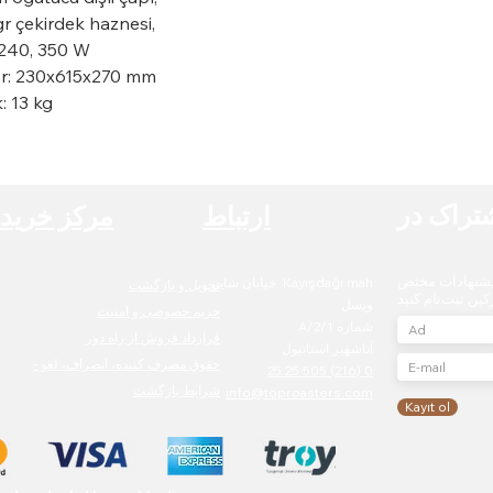
r çekirdek haznesi,
 240, 350 W
er: 230x615x270 mm
k: 13 kg
تراک در
ارتباط
مرکز خرید
پیشنهادات مختص
Kayışdağı mah. خیابان شایر
تحویل و بازگشت
ین ثبت‌نام کنید
ویسل
حریم خصوصی و امنیت
شماره 2/1/A
قرارداد فروش از راه دور
آتاشهیر استانبول
حقوق مصرف کننده، انصراف، لغو -
0 (216) 505 25 25
شرایط بازگشت
info@toproasters.com
Kayıt ol