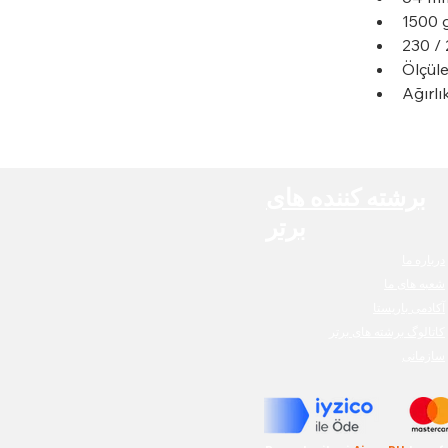
1500 g
230 /
Ölçül
Ağırlı
برشته کننده های
برتر
درباره ما
شعبه های ما
آکادمی باریستا
کاتالوگ برشته های برتر
سازمانی