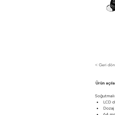
< Geri dön
Ürün açıl
Soğutmalı 
LCD d
Dozaj 
64 mm 