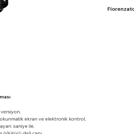
Fiorenzat
aması
versiyon,
okunmatik ekran ve elektronik kontrol,
ayarı: saniye ile,
öğütücü dişli çapı,