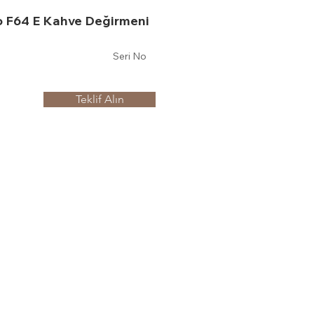
o F64 E Kahve Değirmeni
Seri No
Teklif Alın