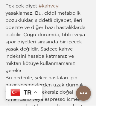
Pek çok diyet 
#kahveyi
yasaklamaz. Bu, ciddi metabolik 
bozukluklar, şiddetli diyabet, ileri 
obezite ve diğer bazı hastalıklarda 
olabilir. Çoğu durumda, tıbbi veya 
spor diyetleri sırasında bir içecek 
yasak değildir. Sadece kahve 
indeksini hesaba katmanız ve 
miktarı kötüye kullanmamanız 
gerekir.
Bu nedenle, şeker hastaları için 
hazır seçeneklerden uzak durmak 
TR
ve mümkünse şekersiz doğal 
Americano veya espresso içmek 
daha iyidir. Kilo vermek için diyet 
yapanlar için, süt, krema, özellikle 
yoğunlaştırılmış süt ile 
varyasyonların kullanımını 