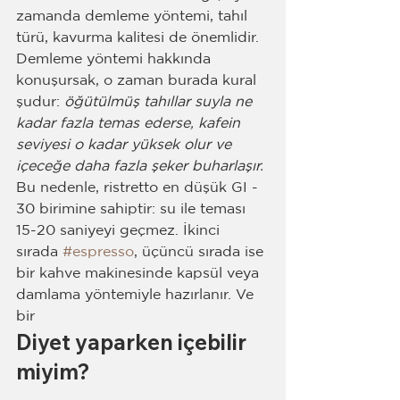
zamanda demleme yöntemi, tahıl 
türü, kavurma kalitesi de önemlidir.
Demleme yöntemi hakkında 
konuşursak, o zaman burada kural 
şudur: 
öğütülmüş tahıllar suyla ne 
kadar fazla temas ederse, kafein 
seviyesi o kadar yüksek olur ve 
içeceğe daha fazla şeker buharlaşır. 
Bu nedenle, ristretto en düşük GI - 
30 birimine sahiptir: su ile teması 
15-20 saniyeyi geçmez. İkinci 
sırada 
#espresso
, üçüncü sırada ise 
bir kahve makinesinde kapsül veya 
damlama yöntemiyle hazırlanır. Ve 
bir 
Diyet yaparken içebilir 
miyim?