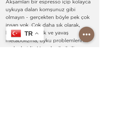
Akşamları bir espresso içip kolayca 
uykuya dalan komşunuz gibi 
olmayın - gerçekten böyle pek çok 
insan yok. Çok daha sık olarak, 
TR
kafeine duyarlılık ve yavaş 
metabolizma, uyku problemlerinin 
nedenleridir. Ve uyku ile ilgili 
problemlerin olduğu yerde sağlıkta 
bozulma olur.
yemek
Yapabileceğiniz en kötü şey 
sabahları aç karnına kahve içmektir. 
Reklamı yapılan bu güzel eylemi 
kategorik olarak desteklemeyen 
gastroenterologların görüşlerini 