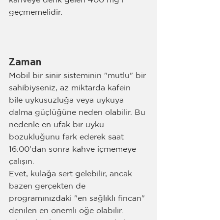
kahveye denk gelen 400 mg'ı 
geçmemelidir.
Zaman
Mobil bir sinir sisteminin "mutlu" bir 
sahibiyseniz, az miktarda kafein 
bile uykusuzluğa veya uykuya 
dalma güçlüğüne neden olabilir. Bu 
nedenle en ufak bir uyku 
bozukluğunu fark ederek saat 
16:00'dan sonra kahve içmemeye 
çalışın.
Evet, kulağa sert gelebilir, ancak 
bazen gerçekten de 
programınızdaki "en sağlıklı fincan" 
denilen en önemli öğe olabilir. 