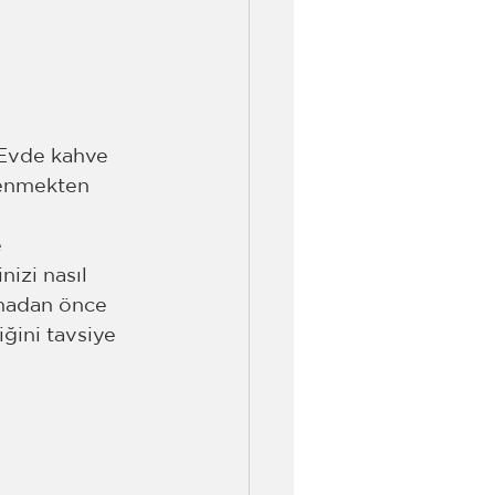
 Evde kahve 
venmekten 
 
izi nasıl 
rmadan önce 
ğini tavsiye 