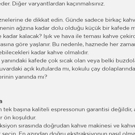
der. Diğer varyantlardan kaçınmalısınız. 
nelerine de dikkat edin. Günde sadece birkaç kahv
znenin ağzına kadar dolu olduğu küçük bir kafede m
 kadar kalacak? Işık ve hava ile teması kahve çekird
rasına göre yaşlanır. Bu nedenle, haznede her zama
ebilecekleri kadar kahve olmalıdır. 
yanındaki kafede çok sıcak olan veya belki buzdola
Duvardaki açık kutularda mı, kokulu çay dolaplarınd
erinin yanında mı?
a
tek başına kaliteli espressonun garantisi değildir, 
ir ön koşuldur. 
raksiyon sırasında doğrudan kahve makinesi ve kahv
r seçin. En azından doğru ekstraksiyonun nasıl olmas