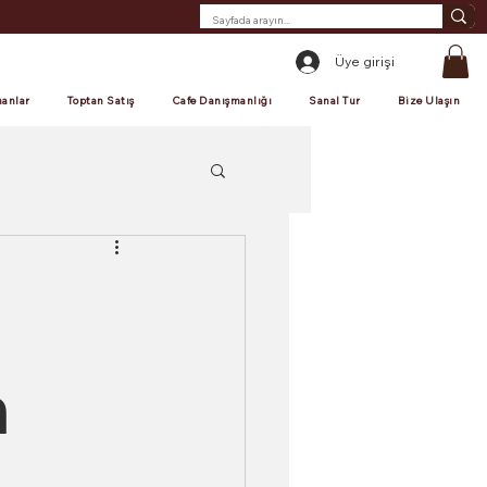
Üye girişi
anlar
Toptan Satış
Cafe Danışmanlığı
Sanal Tur
Bize Ulaşın
m