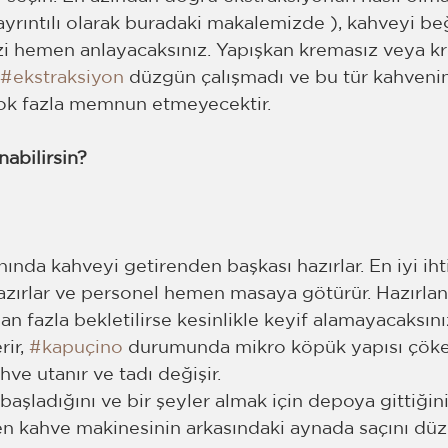
 ayrıntılı olarak buradaki makalemizde ), kahveyi be
 hemen anlayacaksınız. Yapışkan kremasız veya kr
#ekstraksiyon
 düzgün çalışmadı ve bu tür kahvenin
ok fazla memnun etmeyecektir. 
abilirsin?
nda kahveyi getirenden başkası hazırlar. En iyi iht
azırlar ve personel hemen masaya götürür. Hazırla
n fazla bekletilirse kesinlikle keyif alamayacaksınız
ir, 
#kapuçino
 durumunda mikro köpük yapısı çöker
hve utanır ve tadı değişir.
başladığını ve bir şeyler almak için depoya gittiğini
ken kahve makinesinin arkasındaki aynada saçını düz