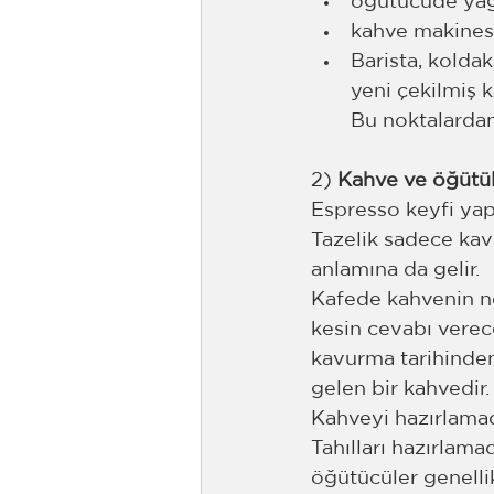
öğütücüde yağl
kahve makines
Barista, kolda
yeni çekilmiş k
Bu noktalardan 
2) 
Kahve ve öğütül
Espresso keyfi yap
Tazelik sadece kav
anlamına da gelir. 
Kafede kahvenin ne
kesin cevabı verec
kavurma tarihinden 
gelen bir kahvedir.
Kahveyi hazırlama
Tahılları hazırlam
öğütücüler genellik