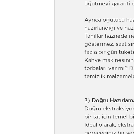
öğütmeyi garanti e
Ayrıca öğütücü haz
hazırlandığı ve ha
Tahıllar haznede ne
göstermez, saat sı
fazla bir gün tüket
Kahve makinesinin 
torbaları var mı? 
temizlik malzemel
3) 
Doğru Hazırlam
Doğru ekstraksiyon 
bir tat için temel b
İdeal olarak, ekst
göreceğiniz bir ye