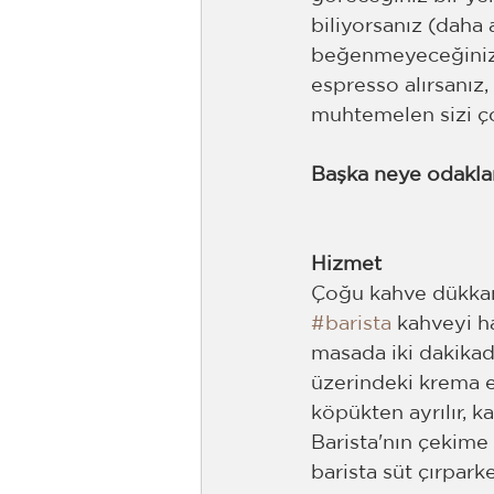
biliyorsanız (daha
beğenmeyeceğinizi
espresso alırsanız, 
muhtemelen sizi ç
Başka neye odaklan
Hizmet 
Çoğu kahve dükkanı
#barista
 kahveyi h
masada iki dakikada
üzerindeki krema er
köpükten ayrılır, ka
Barista'nın çekime 
barista süt çırpar