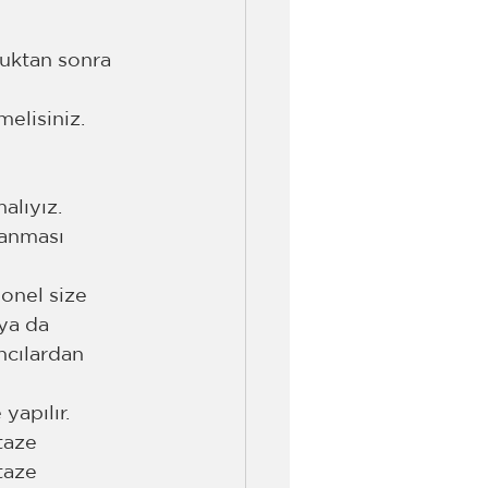
uktan sonra 
melisiniz.
lıyız. 
lanması 
onel size 
ya da 
ncılardan 
apılır. 
taze 
taze 