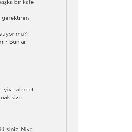
aşka bir kafe 
 gerektiren 
retiyor mu? 
i? Bunlar 
k iyiye alamet 
mak size 
irsiniz. Niye 