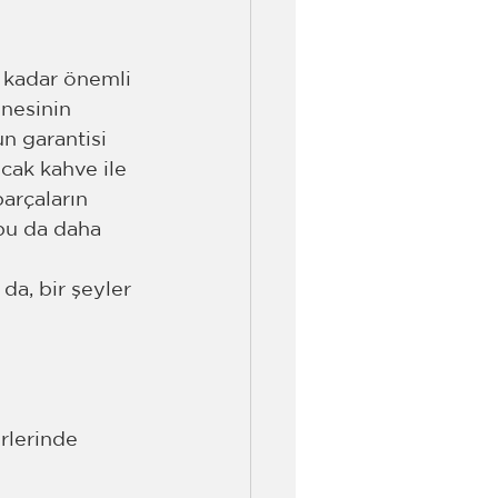
e kadar önemli 
nesinin 
 garantisi 
cak kahve ile 
arçaların 
 bu da daha 
a, bir şeyler 
rlerinde 