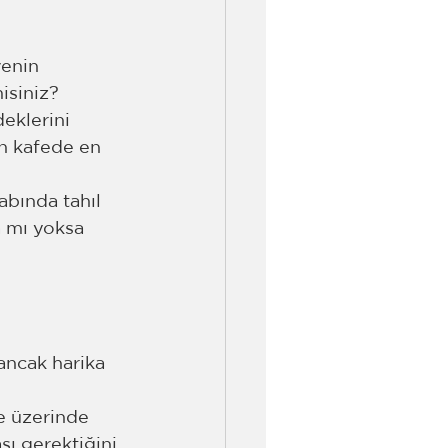
enin 
isiniz? 
eklerini 
n kafede en 
bında tahıl 
a mı yoksa 
ancak harika 
e üzerinde 
ı gerektiğini 