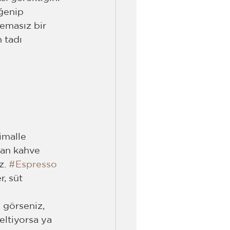
ğenip 
emasız bir 
 tadı 
imalle 
nan kahve 
. 
#Espresso
, süt 
 görseniz, 
eltiyorsa ya 