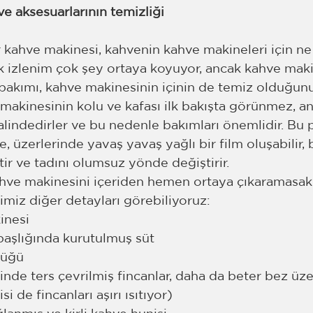
e aksesuarlarının temizliği
ir kahve makinesi, kahvenin kahve makineleri için n
lk izlenim çok şey ortaya koyuyor, ancak kahve maki
kımı, kahve makinesinin içinin de temiz olduğunun
makinesinin kolu ve kafası ilk bakışta görünmez, an
indedirler ve bu nedenle bakımları önemlidir. Bu p
se, üzerlerinde yavaş yavaş yağlı bir film oluşabilir,
tir ve tadını olumsuz yönde değiştirir.
e makinesini içeriden hemen ortaya çıkaramasak d
miz diğer detayları görebiliyoruz: 
inesi
aşlığında kurutulmuş süt
nlüğü
nde ters çevrilmiş fincanlar, daha da beter bez üze
si de fincanları aşırı ısıtıyor)