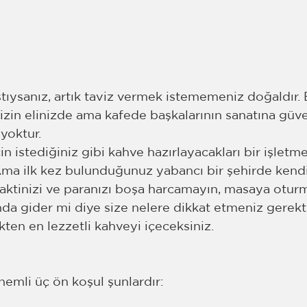
ştıysanız, artık taviz vermek istememeniz doğaldır.
izin elinizde ama kafede başkalarının sanatına gü
yoktur. 
in istediğiniz gibi kahve hazırlayacakları bir işletme
a ilk kez bulunduğunuz yabancı bir şehirde kendin
Vaktinizi ve paranızı boşa harcamayın, masaya otu
nda gider mi diye size nelere dikkat etmeniz gerekti
ten en lezzetli kahveyi içeceksiniz. 
önemli üç ön koşul şunlardır: