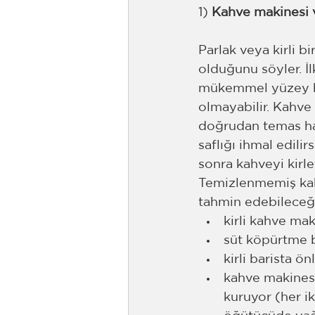
1) 
Kahve makinesi v
Parlak veya kirli b
olduğunu söyler. İ
mükemmel yüzey ba
olmayabilir. Kahve 
doğrudan temas hal
saflığı ihmal edilir
sonra kahveyi kirle
Temizlenmemiş kahv
tahmin edebileceği
kirli kahve mak
süt köpürtme b
kirli barista ö
kahve makinesi
kuruyor (her iki