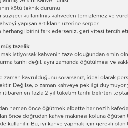
anmış ve kirli kahve hunisi
inin kötü teknik durumu 
ki süzgeci kullanılmış kahveden temizlemez ve vurd
ahveyi yapışan artıkların üzerine serper.
herhangi birini fark ederseniz, geri vitesi tercih et
müş tazelik
mak istiyorsak kahvenin taze olduğundan emin olma
urma tarihi değil, aynı zamanda öğütülmesi ve sak
 zaman kavrulduğunu sorarsanız, ideal olarak pers
ektir. Değilse, o zaman kahveye pek ilgi duymuyor 
itibaren en fazla 2 yıl tüketim tarihi belirten topta
dan hemen önce öğütmek elbette her nezih kafede y
adan önce doğrudan kahve makinesi koluna öğüten 
le kullanılır. Bu, iyi kahve yapmak için gerekli olan 