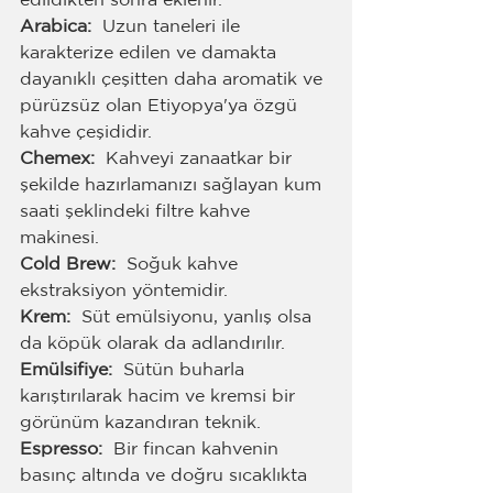
edildikten sonra eklenir.
Arabica: 
 Uzun taneleri ile 
karakterize edilen ve damakta 
dayanıklı çeşitten daha aromatik ve 
pürüzsüz olan Etiyopya'ya özgü 
kahve çeşididir. 
Chemex: 
 Kahveyi zanaatkar bir 
şekilde hazırlamanızı sağlayan kum 
saati şeklindeki filtre kahve 
makinesi.
Cold Brew: 
 Soğuk kahve 
ekstraksiyon yöntemidir.
Krem: 
 Süt emülsiyonu, yanlış olsa 
da köpük olarak da adlandırılır.
Emülsifiye: 
 Sütün buharla 
karıştırılarak hacim ve kremsi bir 
görünüm kazandıran teknik.
Espresso: 
 Bir fincan kahvenin 
basınç altında ve doğru sıcaklıkta 