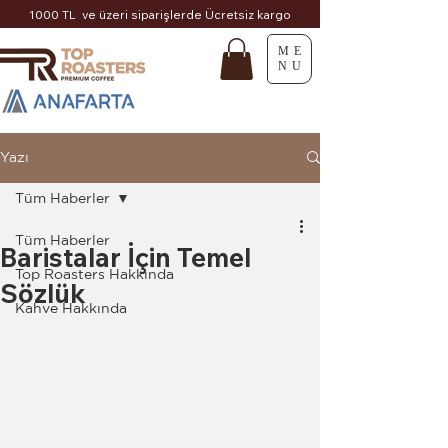
1000 TL ve üzeri siparişlerde Ücretsiz kargo
ME
NU
Yazı
Tüm Haberler
Tüm Haberler
Baristalar İçin Temel
Top Roasters Hakkında
Sözlük
Kahve Hakkında