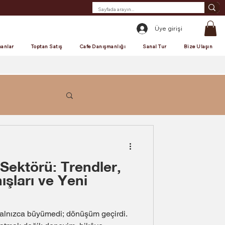
Üye girişi
anlar
Toptan Satış
Cafe Danışmanlığı
Sanal Tur
Bize Ulaşın
Sektörü: Trendler,
ışları ve Yeni
yalnızca büyümedi; dönüşüm geçirdi.