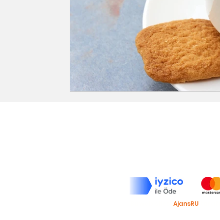
Top Roasters
Hakkımızda
Barista Akademi
Top Roasters Kataloğu
Kurumsal
Bu web sitesi
AjansRU
taraf