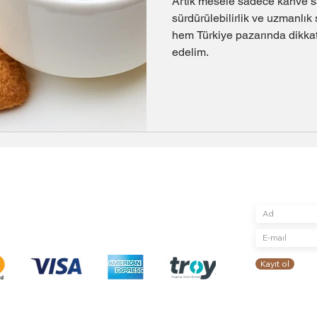
Artık mesele sadece kahve s
sürdürülebilirlik ve uzmanlık
hem Türkiye pazarında dikkat
edelim.
Abone Ol
Mağaza
Bize Ulaşın
Güncellemeleri, 
Kayışdağı mah. Şair Veysel Sok.
Teslimat ve İade
için kaydolun
No 2/1/A
Gizlilik ve Güvenlik
Ataşehirİstanbul
Mesafeli Satış Sözleşmesi
0(216) 505 25 25
Tüketici Hakları, Cayma, İptal - İade
info@toproasters.com
Koşulları
Kayıt ol
ından desteklenmektedir.