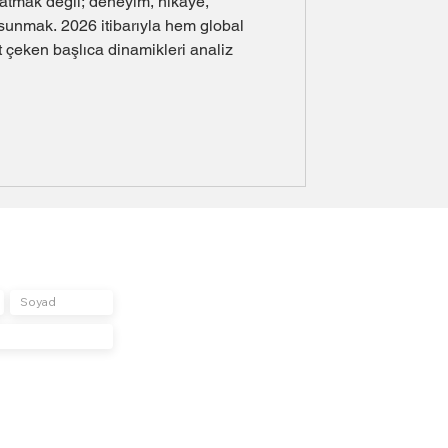
atmak değil; deneyim, hikâye,
 sunmak. 2026 itibarıyla hem global
 çeken başlıca dinamikleri analiz
un
abonelere özel tekliflerini almak