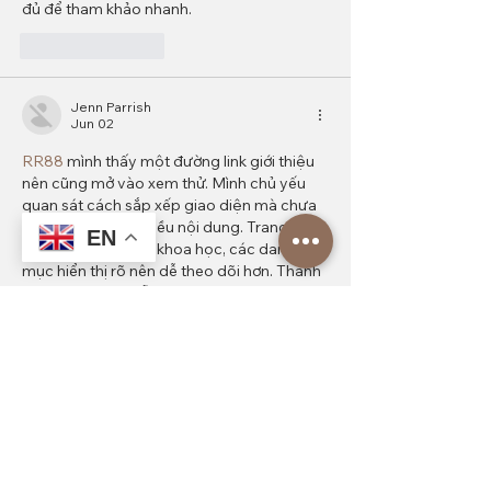
đủ để tham khảo nhanh.
Like
Reply
Jenn Parrish
Jun 02
RR88 
mình thấy một đường link giới thiệu 
nên cũng mở vào xem thử. Mình chủ yếu 
quan sát cách sắp xếp giao diện mà chưa 
khám phá thêm nhiều nội dung. Trang 
EN
được trình bày khá khoa học, các danh 
mục hiển thị rõ nên dễ theo dõi hơn. Thanh 
menu phía trên hỗ trợ điều hướng nhanh 
giữa các phần khác nhau. Thiết kế tối giản, 
mobile dùng khá tốt. Tổng thể khá dễ dùng.
Like
Reply
Show more comments