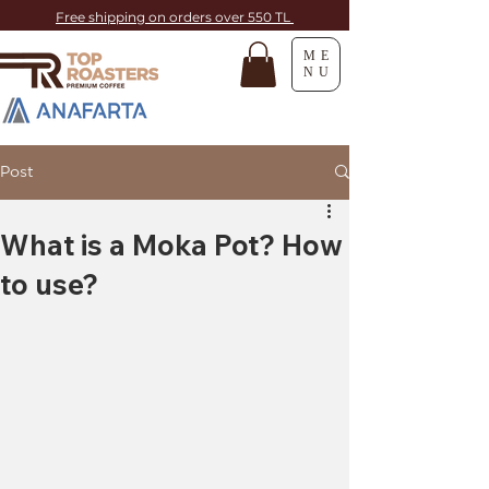
Free shipping on orders over 550 TL
ME
NU
Post
What is a Moka Pot? How
to use?