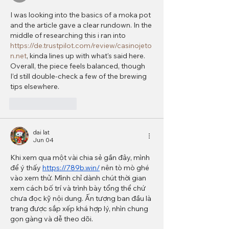
I was looking into the basics of a moka pot 
and the article gave a clear rundown. In the 
middle of researching this i ran into 
https://de.trustpilot.com/review/casinojeto
n.net
, kinda lines up with what's said here. 
Overall, the piece feels balanced, though 
I’d still double‑check a few of the brewing 
tips elsewhere.
Like
Reply
dai lat
Jun 04
Khi xem qua một vài chia sẻ gần đây, mình 
để ý thấy 
https://789b.win/
 nên tò mò ghé 
vào xem thử. Mình chỉ dành chút thời gian 
xem cách bố trí và trình bày tổng thể chứ 
chưa đọc kỹ nội dung. Ấn tượng ban đầu là 
trang được sắp xếp khá hợp lý, nhìn chung 
gọn gàng và dễ theo dõi.