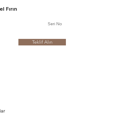
l Fırın
Seri No
Teklif Alın
ar 