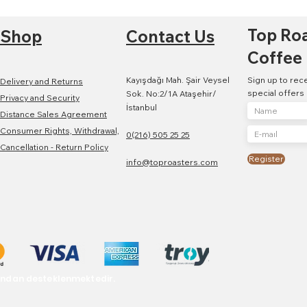
Top Ro
Shop
Contact Us
Coffee
Kayışdağı Mah. Şair Veysel
Sign up to rec
Delivery and Returns
special offers
Sok. No:2/1A Ataşehir/
Privacy and Security
İstanbul
Distance Sales Agreement
Consumer Rights, Withdrawal,
0(216) 505 25 25
Cancellation - Return Policy
Register
info@toproasters.com
ından desteklenmektedir.