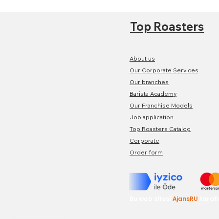
Top Roasters
About us
Our Corporate Services
Our branches
Barista Academy
Our Franchise Models
Job application
Top Roasters Catalog
Corporate
Order form
Bu web sitesi
AjansRU
taraf