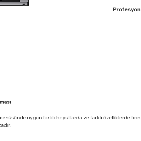
Profesyone
aması
menüsünde uygun farklı boyutlarda ve farklı özelliklerde fırınl
adır.