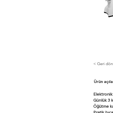
< Geri dön
Ürün açıl
Elektroni
Günlük 3 k
Öğütme kap
Pratik bıç