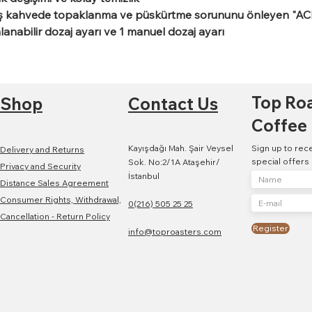
 kahvede topaklanma ve püskürtme sorununu önleyen "AC
anabilir dozaj ayarı ve 1 manuel dozaj ayarı
Top Ro
Shop
Contact Us
Coffee
Kayışdağı Mah. Şair Veysel
Sign up to rec
Delivery and Returns
special offers
Sok. No:2/1A Ataşehir/
Privacy and Security
İstanbul
Distance Sales Agreement
Consumer Rights, Withdrawal,
0(216) 505 25 25
Cancellation - Return Policy
Register
info@toproasters.com