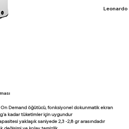
Leonardo 
aması
k On Demand öğütücü, fonksiyonel dokunmatik ekran
g'a kadar tüketimler için uygundur
asitesi yaklaşık saniyede 2,3 -2,8 gr arasındadır
ak değişimi ve kolay temizlik