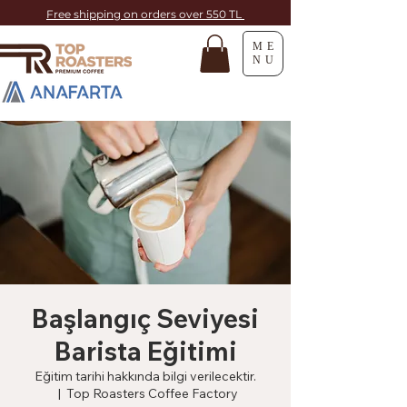
Free shipping on orders over 550 TL
ME
NU
Başlangıç Seviyesi
Barista Eğitimi
Eğitim tarihi hakkında bilgi verilecektir.
  |  
Top Roasters Coffee Factory